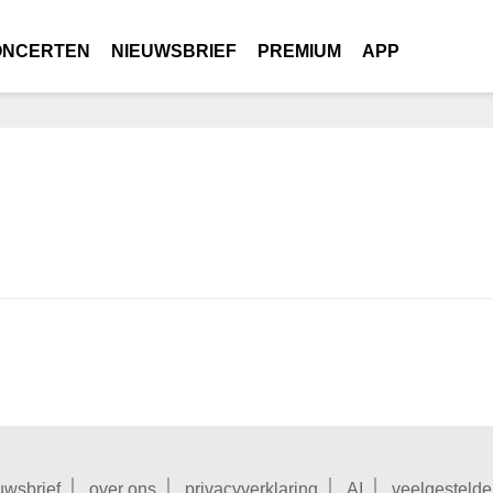
ONCERTEN
NIEUWSBRIEF
PREMIUM
APP
uwsbrief
over ons
privacyverklaring
AI
veelgestelde