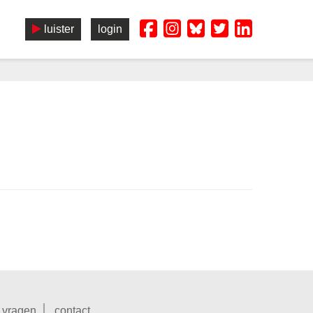
luister
login
 vragen
contact